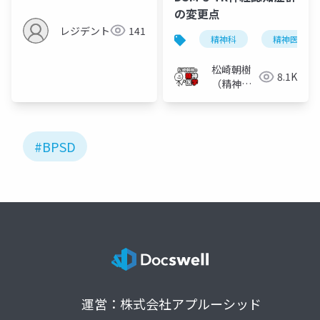
の変更点
レジデント
141
精神科
精神医学
松崎朝樹
8.1K
（精神科
医）
#BPSD
運営：株式会社アプルーシッド