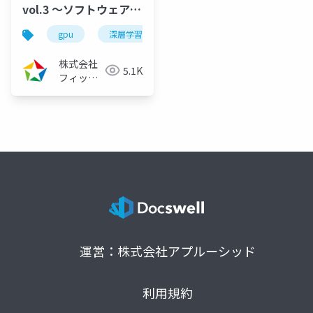
vol.3 ～ソフトウェア高
速化と深層学習～
gpu
深層学習
cuda高速化
高速化シリー
（2022/07/28）
株式会社
5.1K
フィック
スターズ
運営：株式会社アプルーシッド
利用規約