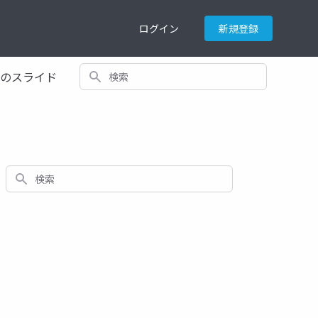
ログイン
新規登録
検索
てのスライド
検索