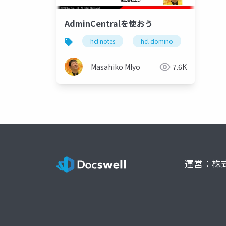
AdminCentralを使おう
hcl notes
hcl domino
admincen
Masahiko MIyo
7.6K
運営：株