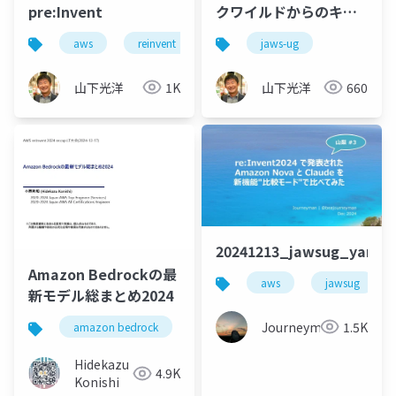
pre:Invent
クワイルドからのキー
ノート前から3列目の口
aws
reinvent
jaws-ug
内炎で5Kのイッツマイ
バースデー
山下光洋
1K
山下光洋
660
20241213_jawsug_yaman
Amazon Bedrockの最
aws
jawsug
新モデル総まとめ2024
Journeyman
1.5K
amazon bedrock
amazon nova
model
Hidekazu
4.9K
Konishi