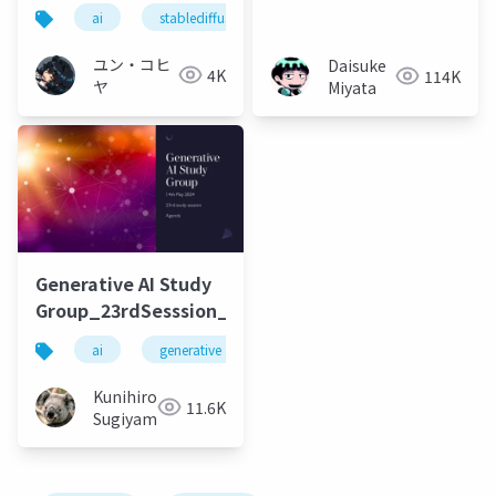
た話
ai
stablediffusion
notebooklm
llm
ユン・コヒ
Daisuke
4K
114K
ヤ
Miyata
Generative AI Study
Group_23rdSesssion_20240514
ai
generative ai
machine learning
deep l
Kunihiro
11.6K
Sugiyama