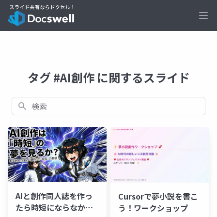
Ope
タグ #AI創作 に関するスライド
検索
AIと創作同人誌を作っ
Cursorで夢小説を書こ
たら時短にならなかっ
う！ワークショップ