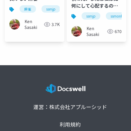
何にして心配するのを
麻雀
ssmjp
勉強会
止めて槓を愛するよう
ssmjp
ssmonline
になったか
Ken
3.7K
Sasaki
Ken
670
Sasaki
運営：株式会社アプルーシッド
利用規約