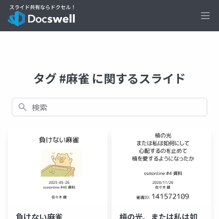
Ope
タグ #麻雀 に関するスライド
検索
負けない麻雀
槓の光、または私は如