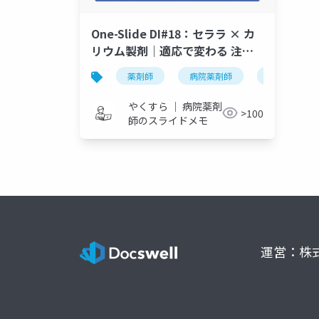
One-Slide DI#18：セララ × カ
リウム製剤｜適応で変わる 注意
と禁忌
薬剤師
病院薬剤師
one-slide di
やくすら ｜ 病院薬剤
>100
師のスライドメモ
運営：株