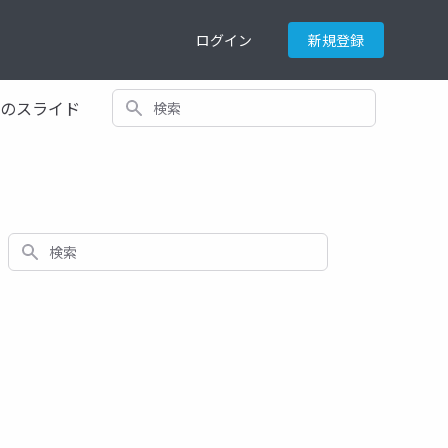
ログイン
新規登録
検索
てのスライド
検索