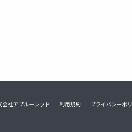
セララ
エプレレノン
カリウム製剤
高カリウム
式会社アプルーシッド
利用規約
プライバシーポ