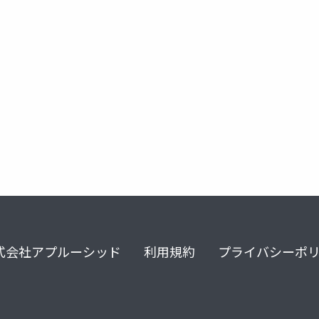
セララ
エプレレノン
カリウム製剤
高カリウム
式会社アプルーシッド
利用規約
プライバシーポ