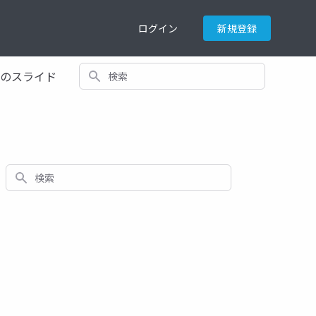
ログイン
新規登録
検索
てのスライド
検索