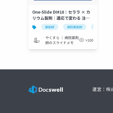
One-Slide DI#18：セララ × カ
リウム製剤｜適応で変わる 注意
と禁忌
薬剤師
病院薬剤師
one-slide di
やくすら ｜ 病院薬剤
>100
師のスライドメモ
運営：株