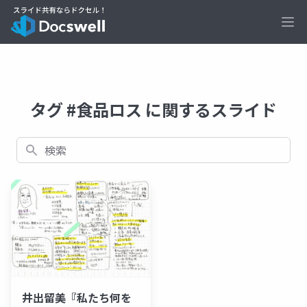
Ope
タグ #食品ロス に関するスライド
検索
井出留美『私たち何を