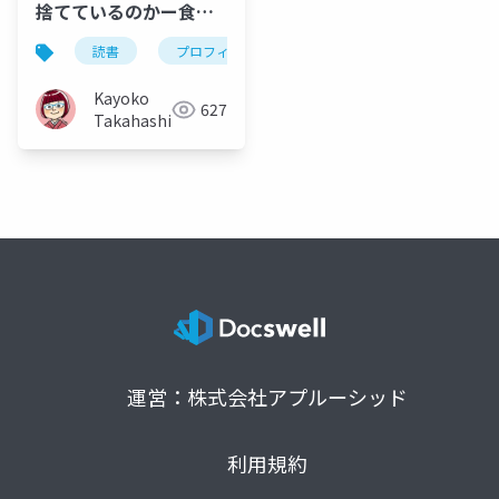
捨てているのかー食品
ロス、コロナ、気候変
読書
プロフィールリーディング
独学
フ
動』_2025/03/14
Kayoko
627
Takahashi
運営：株式会社アプルーシッド
利用規約