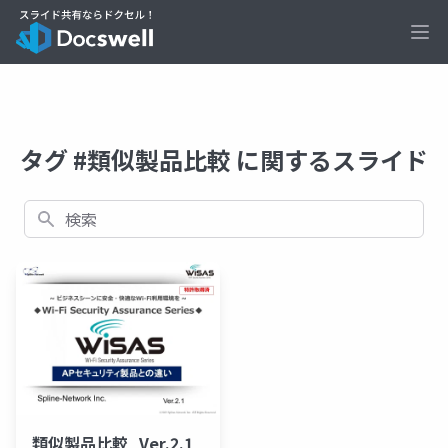
Ope
タグ #類似製品比較 に関するスライド
検索
類似製品比較_Ver.2.1