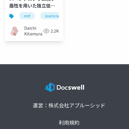
盾性を用いた独立低ラ
ンク行列分析の実験的
nmf
source separation
music
bss
評価
Daichi
2.2K
Kitamura
運営：株式会社アプルーシッド
利用規約