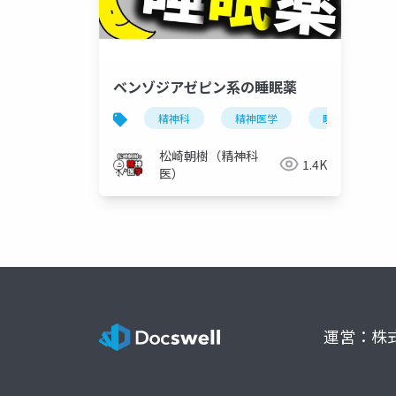
ベンゾジアゼピン系の睡眠薬
精神科
精神医学
睡眠薬
松崎朝樹（精神科
1.4K
医）
運営：株