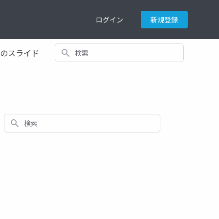
ログイン
新規登録
検索
てのスライド
検索