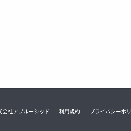
ベンゾジアゼピン
離脱症状
依存
式会社アプルーシッド
利用規約
プライバシーポ