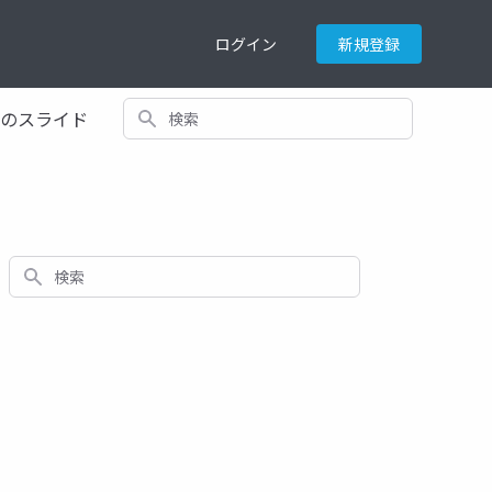
ログイン
新規登録
検索
てのスライド
検索