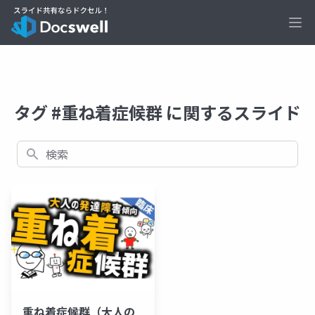
Ope
タグ #重ね着症候群 に関するスライド
検索
重ね着症候群（大人の