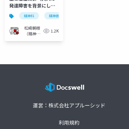
発達障害を背景にした
様々な精神症状）
精神科
精神医学
発達障害
アスペルガー
松崎朝樹
1.2K
（精神科
医）
運営：株式会社アプルーシッド
利用規約