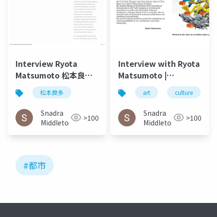
Interview Ryota
Interview with Ryota
Matsumoto 松本良多 |
Matsumoto |
Faburry Gallery July
ARTiculAction Art
松本良多
art
culture
2016
Review - March20
2015
Snadra
Snadra
>100
>100
Middleto
Middleto
#都市