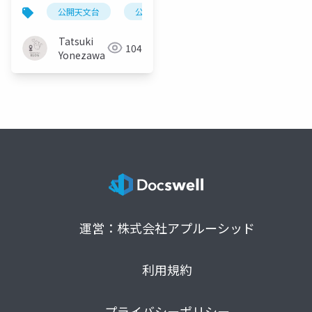
公開天文台
公開天文台白書
調査
データ
Tatsuki
104
Yonezawa
運営：株式会社アプルーシッド
利用規約
プライバシーポリシー