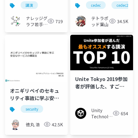
「はじめての知識グラ
出するLevel Design用
講演
cedec
cedec2024
フ構築ガイド」
語の紹介
ナレッジグ
テトラポ
719
34.5K
ラフ若手の
ッド葉山
会
Unite Tokyo 2019参加
者が評価した、すごい
オニギリペイのセキュ
講演 TOP 10
リティ事故に学ぶ安全
なサービスの構築法
security
Unity
654
Technologies
Japan
徳丸 浩
42.5K