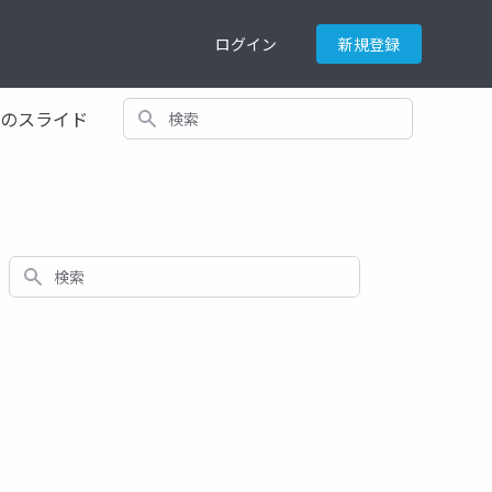
ログイン
新規登録
検索
てのスライド
検索