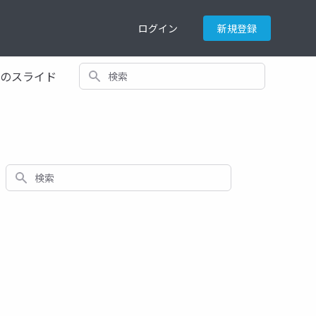
ログイン
新規登録
検索
てのスライド
検索