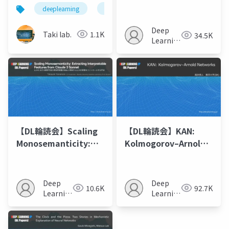
Interpreting vision
介
deeplearning
論文紹介
深層学習
人工知
transformers via
residual
Deep
Taki lab.
1.1K
34.5K
replacement model
Learning
JP
【DL輪読会】Scaling
【DL輪読会】KAN:
Monosemanticity:
Kolmogorov–Arnold
Extracting
Networks
Interpretable
Features from
Deep
Deep
10.6K
92.7K
Claude 3 Sonnet
Learning
Learning
JP
JP