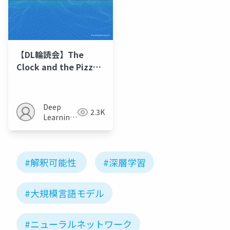
【DL輪読会】The
Clock and the Pizza:
Two Stories in
Mechanistic
Explanation of
Deep
2.3K
Neural Networks
Learning
JP
#解釈可能性
#深層学習
#大規模言語モデル
#ニューラルネットワーク