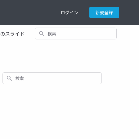
ログイン
新規登録
検索
てのスライド
検索