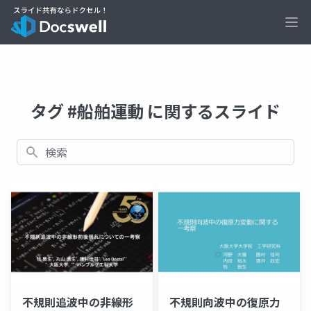
Ope
タグ #船舶運動 に関するスライド
検索
不規則追波中の非線形
不規則向波中の復原⼒