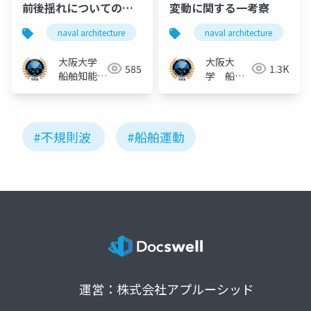
前後揺れについての一
変動に関する⼀考察
考察
naval architecture
船舶海洋工学
naval architecture
波乗り現象
大阪大学
大阪大
585
1.3K
船舶知能化
学 船舶
領域
知能化領
域
#不規則波
#船舶運動
運営：株式会社アプルーシッド