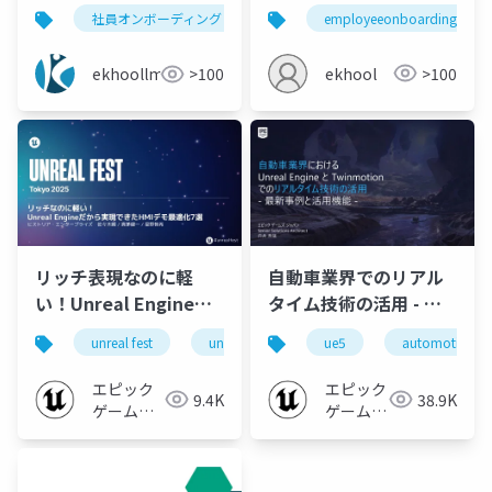
Onboarding for
システム | e-KHOOL
employeeonboarding
社員オンボーディング
自動車業界研修
e-khoo
Automobile and
Parts Industry
ekhool
>100
ekhoollms
>100
リッチ表現なのに軽
自動車業界でのリアル
い！Unreal Engineだ
タイム技術の活用 - 最
から実現できたHMIデ
新事例と活用機能 -
unreal fest
unreal fest tokyo 2025
ue5
automotive
モ最適化7選 | Unreal
Fest Tokyo 2025
エピック
エピック
9.4K
38.9K
ゲームズ
ゲームズ
ジャパン
ジャパン