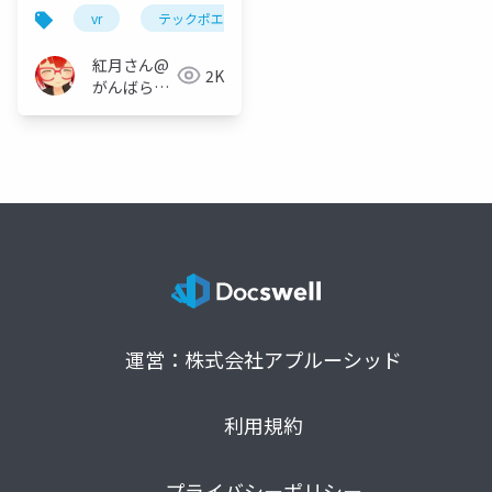
vr
テックポエム
oss
脱oss
共同
紅月さん@
2K
がんばらな
い
運営：株式会社アプルーシッド
利用規約
プライバシーポリシー