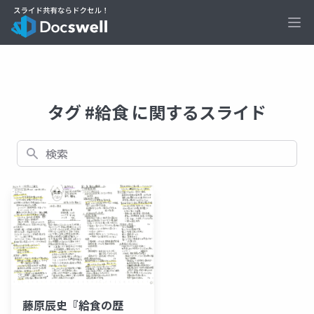
Ope
タグ #給食 に関するスライド
検索
藤原辰史『給食の歴