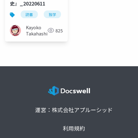
史』_20220611
読書
独学
食
藤原辰史
給食
Kayoko
825
Takahashi
運営：株式会社アプルーシッド
利用規約