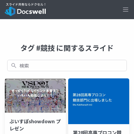
Ope
タグ #競技 に関するスライド
検索
ぶいすぽshowdown プ
レゼン
第28回高専プロコン競