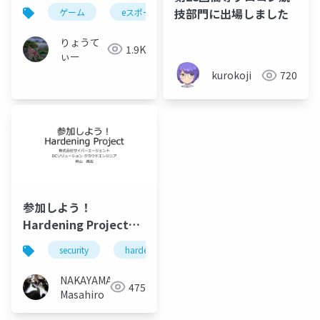
技部門に出場しました
ゲーム
eスポーツ
競技
fps
格闘
りょうて
1.9K
ぃー
kurokoji
720
参加しよう！
Hardening Project
#h10v #h・v
security
hardening
h10v
h・v
NAKAYAMA
475
Masahiro