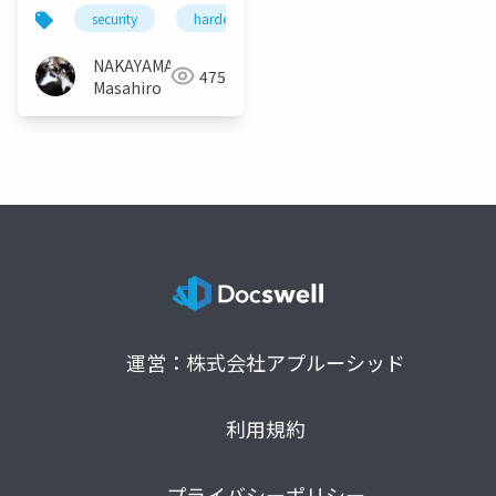
#h10v #h・v
security
hardening
h10v
h・v
NAKAYAMA
475
Masahiro
運営：株式会社アプルーシッド
利用規約
プライバシーポリシー