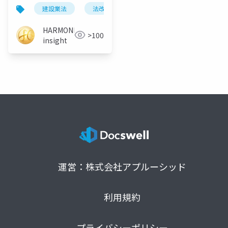
下請・積算の実務
建設業法
法改正
工期管理
短工期
HARMONIC
>100
insight
運営：株式会社アプルーシッド
利用規約
プライバシーポリシー