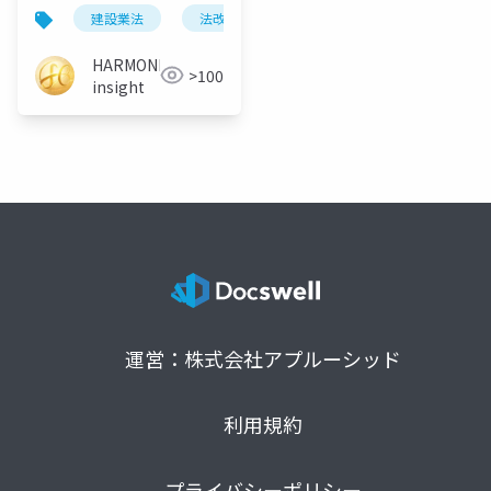
下請・積算の実務
建設業法
法改正
工期管理
短工期
HARMONIC
>100
insight
運営：株式会社アプルーシッド
利用規約
プライバシーポリシー