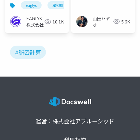
(HP掲載)
eaglys
秘密計算
準同型暗号
会社紹介資
山田ハヤ
EAGLYS
5.6K
10.1K
オ
株式会社
#秘密計算
運営：株式会社アプルーシッド
利用規約