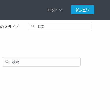
ログイン
新規登録
検索
てのスライド
検索