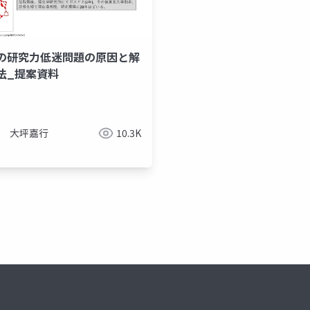
の研究力低迷問題の原因と解
法_提案資料
大坪嘉行
10.3K