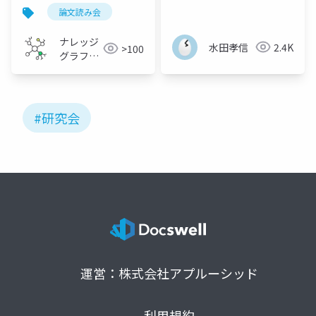
ベイ会
史 - AIと金融の技術史
論文読み会
の一部として議論 -
ナレッジ
水田孝信
2.4K
>100
グラフ若
手の会
#研究会
運営：株式会社アプルーシッド
利用規約