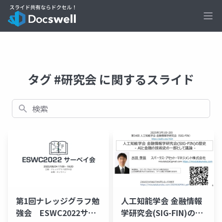
Ope
タグ #研究会 に関するスライド
検索
第1回ナレッジグラフ勉
人工知能学会 金融情報
強会 ESWC2022サー
学研究会(SIG-FIN)の歴