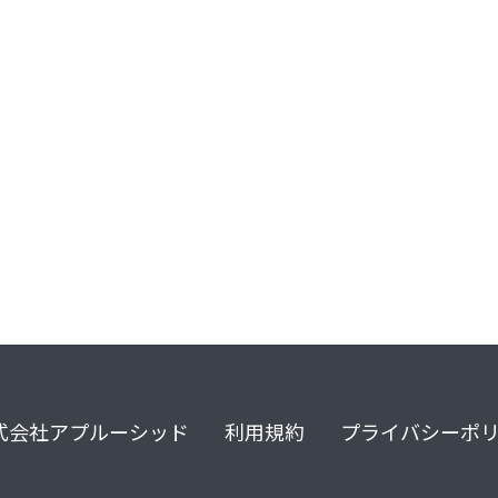
発酵
介護
藤原辰史
村瀬孝生
生活工房
式会社アプルーシッド
利用規約
プライバシーポ