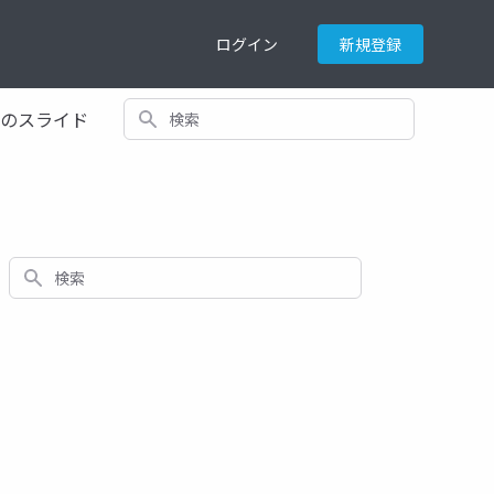
ログイン
新規登録
検索
てのスライド
検索