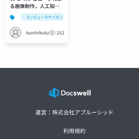
る画像制作，人工知能
でできること，情報の
コンピュータサイエンス
デジタル画像
画素
コード化，デジタル画
像，画素
kunihikokaneko
252
運営：株式会社アプルーシッド
利用規約