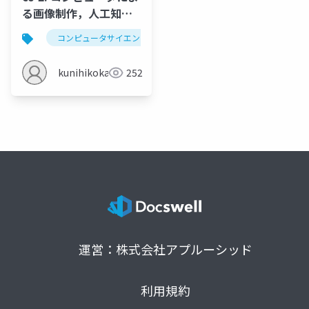
る画像制作，人工知能
でできること，情報の
コンピュータサイエンス
デジタル画像
画素
コード化，デジタル画
像，画素
kunihikokaneko
252
運営：株式会社アプルーシッド
利用規約