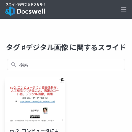
Ope
タグ #デジタル画像 に関するスライド
検索
cs-2. コンピュータによ