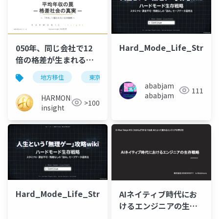
Hard_Mode_Life_Strate
050年、同じ会社で12
倍の格差が生まれる｜
平均年収の罠
地方移住
東京
キャリア
年収
20
ababjam
111
ababjam
HARMONIC
>100
insight
Hard_Mode_Life_Strategy
AIネイティブ時代にお
けるエンジニアの生存
戦略