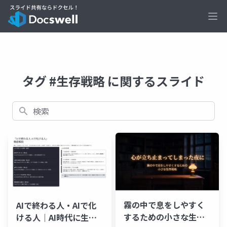
Ope
タグ #生存戦略 に関するスライド
検索
霧の中で息をしやすく
AIで終わる人・AIで化
するための小さな生存
ける人｜AI時代に生き