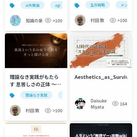
戦略 〜心が立ち止まっ
残る3つの思考変革【完
生存戦略
メンタル
ai失業論
agi
生成ai活用
ai活用
てしまった夜に〜
全解説】
村田 敦
>100
知識の泉
>100
Aesthetics_as_Survival
理論なき実践がもたら
す 息苦しさの正体 〜我
流という名の安全な檻
理論なき実践
我流
安全な檻
地図を持た
を そっと開ける夜〜
Daisuke
164
Miyata
村田 敦
>100