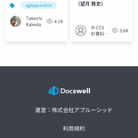
きた僕が目指すこれか
（望月 敦史）
agilejapan2024
agile459
生命システム
らの未来
Takeshi
4.1K
Kakeda
R-CCS
5.6K
計算科学
研究推進
室
運営：株式会社アプルーシッド
利用規約