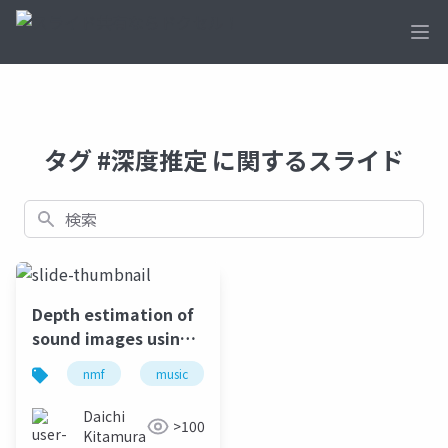
Ope
タグ #深度推定 に関するスライド
検索
Depth estimation of
sound images using
directional
nmf
music
direction of arrivals
clustering and
activation-shared
Daichi
>100
nonnegative matrix
Kitamura