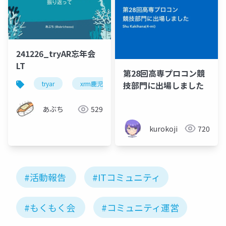
241226_tryAR忘年会
LT
第28回高専プロコン競
技部門に出場しました
tryar
xrm鹿児島
あぶち
529
kurokoji
720
#活動報告
#ITコミュニティ
#もくもく会
#コミュニティ運営