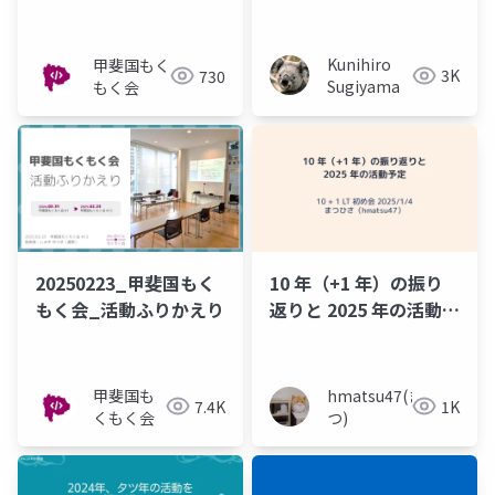
告編
り
Kunihiro
甲斐国もく
3K
730
Sugiyama
もく会
20250223_甲斐国もく
10 年（+1 年）の振り
もく会_活動ふりかえり
返りと 2025 年の活動予
定
甲斐国も
hmatsu47(ま
7.4K
1K
くもく会
つ)