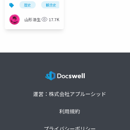
イプニッツ＆スピノザ
歴史
観念史
哲学
充満の原理
プ
山形浩生
17.7K
運営：株式会社アプルーシッド
利用規約
プライバシーポリシー