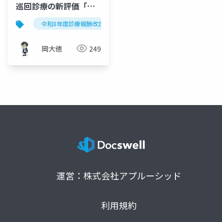
巡回診療の新評価「地
域歯科医療加算」100点
令和8年度診療報酬改定
歯科巡回診療
地域歯科医
と処置等30％加算を解
説
岡大徳
249
運営：株式会社アプルーシッド
利用規約