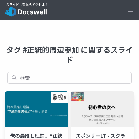
Ope
タグ #正統的周辺参加 に関するスライ
ド
検索
俺の最推し理論、“正統
スポンサーLT - スクラ