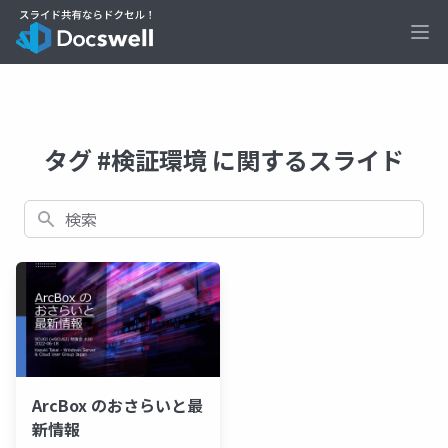
Ope
タグ #検証環境 に関するスライド
検索
ArcBox のおさらいと最
新情報