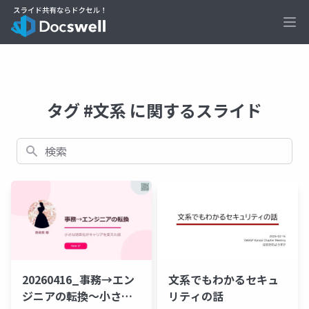
Ope
タグ #文系 に関するスライド
検索
20260416_事務→エン
文系でもわかるセキュ
ジニアの転換～小さな
リティの話