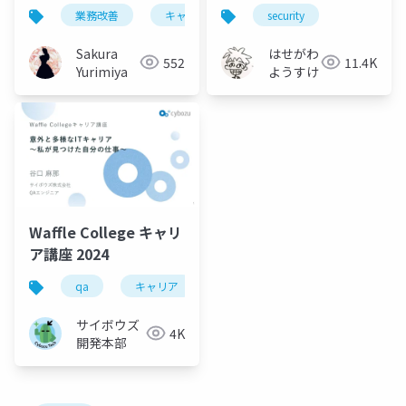
効率化がキャリアを変
業務改善
キャリア
security
えた話～
Sakura
はせがわ
552
11.4K
Yurimiya
ようすけ
Waffle College キャリ
ア講座 2024
qa
キャリア
サイボウズ
4K
開発本部