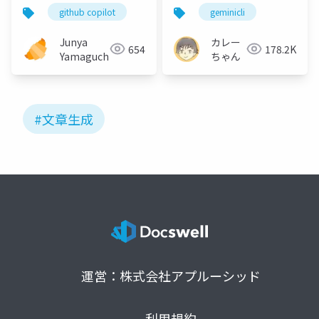
る技術
github copilot
geminicli
Junya
カレー
654
178.2K
Yamaguchi
ちゃん
#文章生成
運営：株式会社アプルーシッド
利用規約