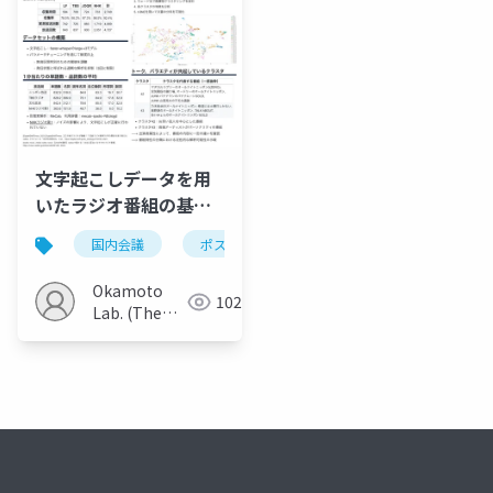
文字起こしデータを用
いたラジオ番組の基礎
的調査
国内会議
ポスター
Okamoto
102
Lab. (The
Univ. of
Electro-
Communications)