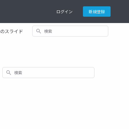
ログイン
新規登録
検索
てのスライド
検索