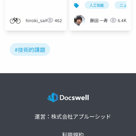
うか_スポンサーLT
人工知能
ニューラ
hiroki_saito
462
藤田 一寿
6.4K
#技術的課題
運営：株式会社アプルーシッド
利用規約