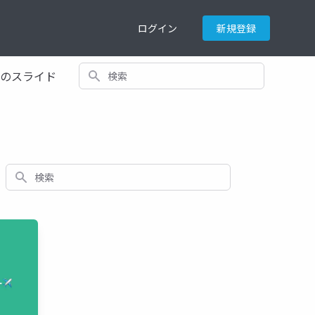
ログイン
新規登録
検索
てのスライド
検索