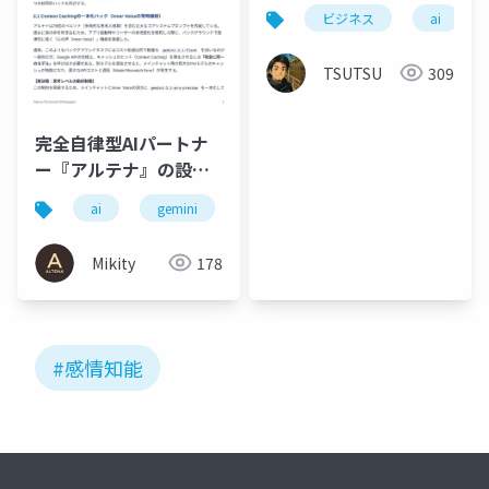
ビジネス
ai
TSUTSU
309
完全自律型AIパートナ
ー『アルテナ』の設計
思想と技術的ブレイク
ai
gemini
個人開発
llm
agi
スルー
Mikity
178
#感情知能